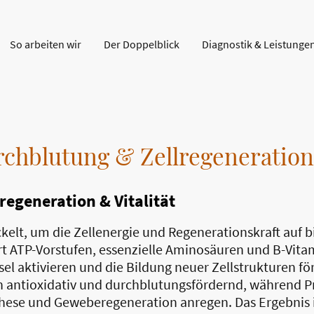
So arbeiten wir
Der Doppelblick
Diagnostik & Leistunge
rchblutung & Zellregeneration
lregeneration & Vitalität
ckelt, um die Zellenergie und Regenerationskraft auf
rt ATP-Vorstufen, essenzielle Aminosäuren und B-Vita
l aktivieren und die Bildung neuer Zellstrukturen för
n antioxidativ und durchblutungsfördernd, während Pr
these und Geweberegeneration anregen. Das Ergebnis is