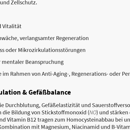
 und Zellschutz.
Vitalität
hwäche, verlangsamter Regeneration
ss oder Mikrozirkulationsstörungen
er mentaler Beanspruchung
e im Rahmen von Anti-Aging-, Regenerations- oder P
kulation & Gefäßbalance
die Durchblutung, Gefäßelastizität und Sauerstoffvers
n die Bildung von Stickstoffmonoxid (
NO
) und stärken
e und Vitamin B12 tragen zum Homocysteinabbau bei un
 Kombination mit Magnesium, Niacinamid und B-Vitam