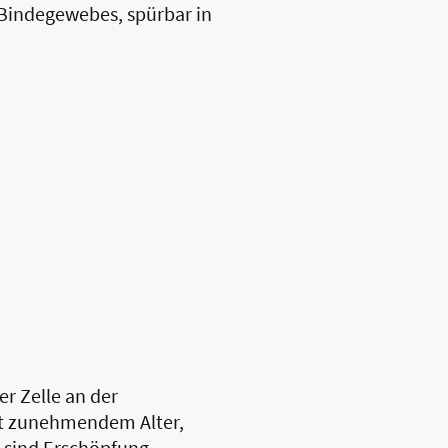
 Bindegewebes, spürbar in
er Zelle an der
Mit zunehmendem Alter,
 sind Erschöpfung,