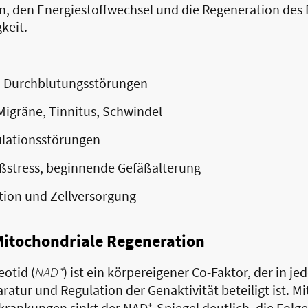
on, den Energiestoffwechsel und die Regeneration des
keit.
, Durchblutungsstörungen
igräne, Tinnitus, Schwindel
ulationsstörungen
ßstress, beginnende Gefäßalterung
ktion und Zellversorgung
Mitochondriale Regeneration
otid (
NAD⁺
) ist ein körpereigener Co-Faktor, der in jed
ratur und Regulation der Genaktivität beteiligt ist. 
krankungen sinkt der NAD⁺-Spiegel deutlich, die Folge