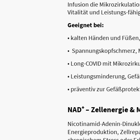
Infusion die Mikrozirkulati
Vitalität und Leistungs-fähig
Geeignet bei:
• kalten Händen und Füßen
• Spannungskopfschmerz, M
• Long-COVID mit Mikrozirk
• Leistungsminderung, Gefä
• präventiv zur Gefäßprote
NAD⁺ – Zellenergie & 
Nicotinamid-Adenin-Dinukle
Energieproduktion, Zellrepa
chronischem Stress oder Er